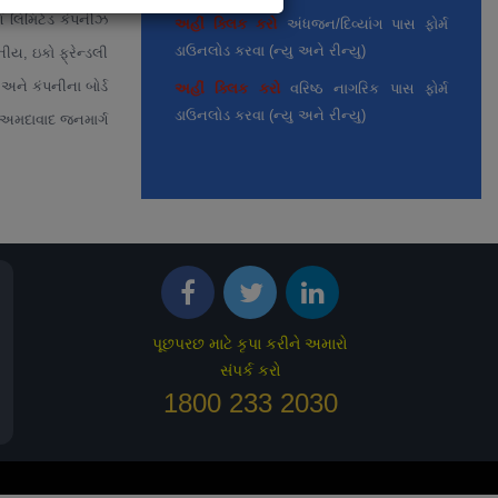
અહીં ક્લિક કરો
અંધજન/દિવ્યાંગ પાસ ફોર્મ
ગ લિમિટેડ કંપનીઝ
ડાઉનલોડ કરવા (ન્યુ અને રીન્યુ)
ીય, ઇકો ફ્રેન્ડલી
અહીં ક્લિક કરો
વરિષ્ઠ નાગરિક પાસ ફોર્મ
ને કંપનીના બોર્ડ
ડાઉનલોડ કરવા (ન્યુ અને રીન્યુ)
 અમદાવાદ જનમાર્ગ
અહીં ક્લિક કરો
માસિક/ત્રિમાસિક પાસ ફોર્મ
ડાઉનલોડ કરવા (ન્યુ અને રીન્યુ)
અહીં ક્લિક કરો
રમતવીર પાસ ફોર્મ ડાઉનલોડ
કરવા માટે
પૂછપરછ માટે કૃપા કરીને અમારો
સંપર્ક કરો
1800 233 2030