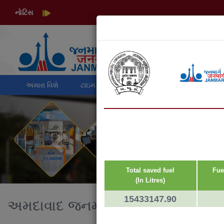
નોટિસ
અમારા વિશે
ટાઇમ ટેબલ
યોજના
ઇટીએ
મ
Total saved fuel
Fue
(In Litres)
15433147.90
અમદાવાદ જનમાર્ગ લિમિટેડમાં સ્વાગત 