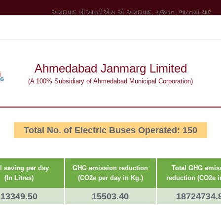
અમદાવાદ બીઆરટીએસ એ અમદાવાદ, ગુજરાત, ભારતમાં ચાલતી બસ રે
Ahmedabad Janmarg Limited
(A 100% Subsidiary of Ahmedabad Municipal Corporation)
ાહિતી
અપડેટ્સ
અમારો સંપર્ક કરો
Total No. of Electric Buses Operated: 150
l saving per day
GHG emission reduction
Total GHG emis
(In Litres)
(CO2e per day in Kg.)
reduction (CO2e i
13349.50
15503.40
18724734.
છે