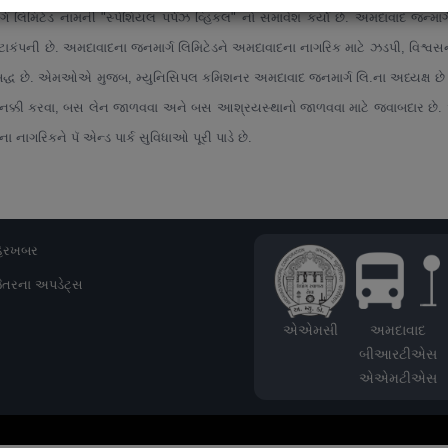
મિટેડ નામની "સ્પેશિયલ પર્પઝ વ્હિકલ" નો સમાવેશ કર્યો છે.
અમદાવાદ
જન્માર્
ટાકંપની છે. અમદાવાદના જનમાર્ગ લિમિટેડને અમદાવાદના નાગરિક માટે ઝડપી, વિશ્વસન
બદ્ધ છે. એમઓએ મુજબ, મ્યુનિસિપલ કમિશનર અમદાવાદ જનમાર્ગ લિ.ના અધ્યક્ષ છે અ
ાડું નક્કી કરવા, બસ લેન જાળવવા અને બસ આશ્રયસ્થાનો જાળવવા માટે જવાબદાર છે.
ાગરિકને પૅ એન્ડ પાર્ક સુવિધાઓ પૂરી પાડે છે.
ેરખબર
ેતરના અપડેટ્સ
એએમસી
અમદાવાદ
બીઆરટીએસ
એએમટીએસ