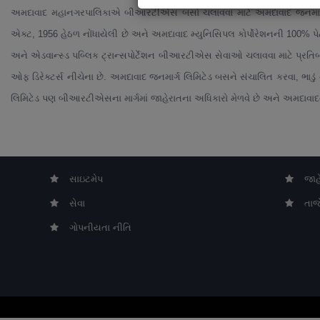
અમદાવાદ મહાનગરપાલિકાએ બીઆરટીએસ બસો ચલાવવા માટે અમદાવાદ જનમાર્ગ લિ
એક્ટ, 1956 હેઠળ નોંધાયેલી છે અને અમદાવાદ મ્યુનિસિપલ કોર્પોરેશનની 100% પે
અને એડવાન્સ્ડ પબ્લિક ટ્રાન્સપોર્ટેશન બીઆરટીએસ સેવાઓ ચલાવવા માટે પ્રતિ
ઓફ ડિરેક્ટર્સ નીચેના છે. અમદાવાદ જનમાર્ગ લિમિટેડ બસને સંચાલિત કરવા, ભ
લિમિટેડ પણ બીઆરટીએસના માર્ગમાં જાહેરાતના અધિકારો મેળવે છે અને અમદાવાદના ન
સાઇટમેપ
જાહ
સેવા
તાજ
ગોપનીયતા નીતિ